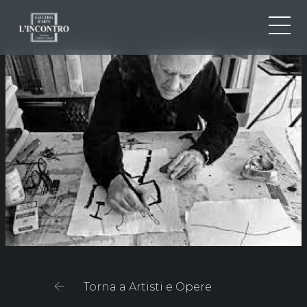
CHI SIAMO
IT
EN
NEWS ED EVENTI
FR
ARTISTI E OPERE
MOSTRE
CONTATTI
Torna a Artisti e Opere