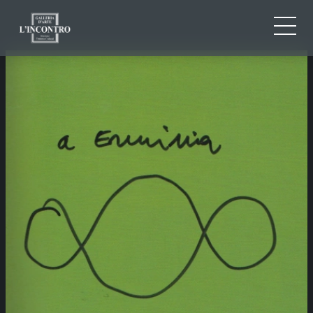
CHI SIAMO
IT
EN
NEWS ED EVENTI
FR
ARTISTI E OPERE
MOSTRE
CONTATTI