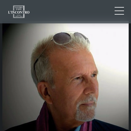
CHI SIAMO
IT
EN
NEWS ED EVENTI
FR
ARTISTI E OPERE
MOSTRE
CONTATTI