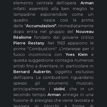
elemento centrale dell’opera.
Arman
infatti assemblò alla ben meglio le
lampadine esponendole come un
quadro : nasce così la prima
delle "
Accumulazioni".
Immediatamente
dopo entra nel gruppo del
Nouveau
Réalisme
fondato dal giovane critico
Pierre Restany
. Nel 1963 appaiono le
prime "Combustioni". L’interesse per il
fuoco incomincia con
Yves Klein
e
questa suggestione contagia numerosi
artisti fino a diventare, in particolare in
Bernard Aubertin
, oggetto esclusivo
dell’opera. Le combustioni riguardano
spesso gli strumenti musicali,
principalmente i
violini
, che in un
secondo tempo
Arman
annega in una
fusione di plexiglas che viene lavorata e
levigata in blocchi a forma di