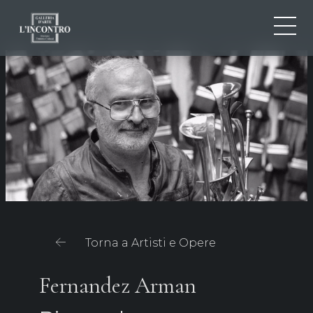
CHI SIAMO
IT
EN
NEWS ED EVENTI
FR
ARTISTI E OPERE
MOSTRE
CONTATTI
Torna a Artisti e Opere
Fernandez Arman