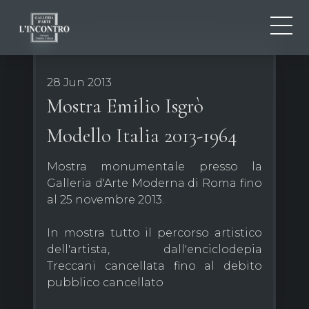
ABOUT US
IT
28 Jun 2013
EN
NEWS AND EVENTS
Mostra Emilio Isgrò
FR
ARTISTS AND WORKS
Modello Italia 2013-1964
EXHIBITIONS
CONTACTS
Mostra monumentale presso la
Galleria d'Arte Moderna di Roma fino
al 25 novembre 2013.
In mostra tutto il percorso artistico
dell'artista, dall'enciclodepia
Treccani cancellata fino al debito
pubblico cancellato