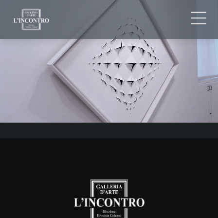
CHI SIAMO
IT
EN
NEWS ED EVENTI
FR
ARTISTI E OPERE
MOSTRE
CONTATTI